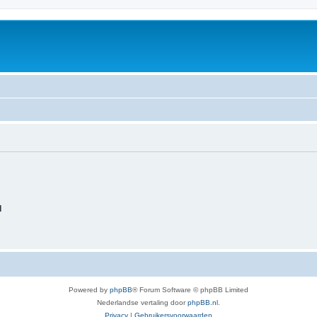
d
Powered by
phpBB
® Forum Software © phpBB Limited
Nederlandse vertaling door
phpBB.nl
.
Privacy
|
Gebruikersvoorwaarden