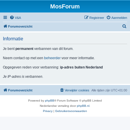
MosForum
V&A
Registreer
Aanmelden
Z
Forumoverzicht
o
Informatie
e
k
Je bent
permanent
verbannen van dit forum.
Neem contact op met een
beheerder
voor meer informatie.
Opgegeven reden voor verbanning:
ip-adres buiten Nederland
Je IP-adres is verbannen.
Forumoverzicht
Verwijder cookies
Alle tijden zijn
UTC+01:00
Powered by
phpBB
® Forum Software © phpBB Limited
Nederlandse vertaling door
phpBB.nl
.
Privacy
|
Gebruikersvoorwaarden