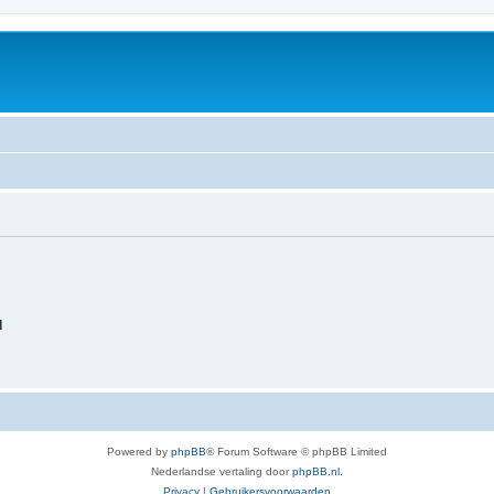
d
Powered by
phpBB
® Forum Software © phpBB Limited
Nederlandse vertaling door
phpBB.nl
.
Privacy
|
Gebruikersvoorwaarden