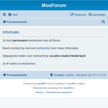
MosForum
V&A
Registreer
Aanmelden
Z
Forumoverzicht
o
Informatie
e
k
Je bent
permanent
verbannen van dit forum.
Neem contact op met een
beheerder
voor meer informatie.
Opgegeven reden voor verbanning:
ip-adres buiten Nederland
Je IP-adres is verbannen.
Forumoverzicht
Verwijder cookies
Alle tijden zijn
UTC+01:00
Powered by
phpBB
® Forum Software © phpBB Limited
Nederlandse vertaling door
phpBB.nl
.
Privacy
|
Gebruikersvoorwaarden