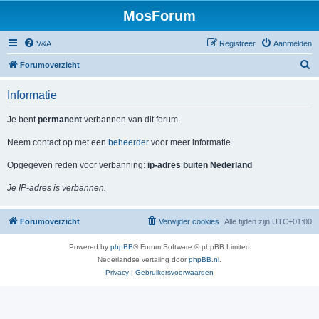
MosForum
V&A
Registreer
Aanmelden
Z
Forumoverzicht
o
Informatie
e
k
Je bent
permanent
verbannen van dit forum.
Neem contact op met een
beheerder
voor meer informatie.
Opgegeven reden voor verbanning:
ip-adres buiten Nederland
Je IP-adres is verbannen.
Forumoverzicht
Verwijder cookies
Alle tijden zijn
UTC+01:00
Powered by
phpBB
® Forum Software © phpBB Limited
Nederlandse vertaling door
phpBB.nl
.
Privacy
|
Gebruikersvoorwaarden