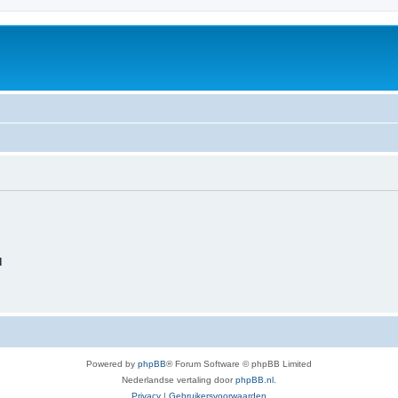
d
Powered by
phpBB
® Forum Software © phpBB Limited
Nederlandse vertaling door
phpBB.nl
.
Privacy
|
Gebruikersvoorwaarden