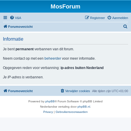
MosForum
V&A
Registreer
Aanmelden
Z
Forumoverzicht
o
Informatie
e
k
Je bent
permanent
verbannen van dit forum.
Neem contact op met een
beheerder
voor meer informatie.
Opgegeven reden voor verbanning:
ip-adres buiten Nederland
Je IP-adres is verbannen.
Forumoverzicht
Verwijder cookies
Alle tijden zijn
UTC+01:00
Powered by
phpBB
® Forum Software © phpBB Limited
Nederlandse vertaling door
phpBB.nl
.
Privacy
|
Gebruikersvoorwaarden