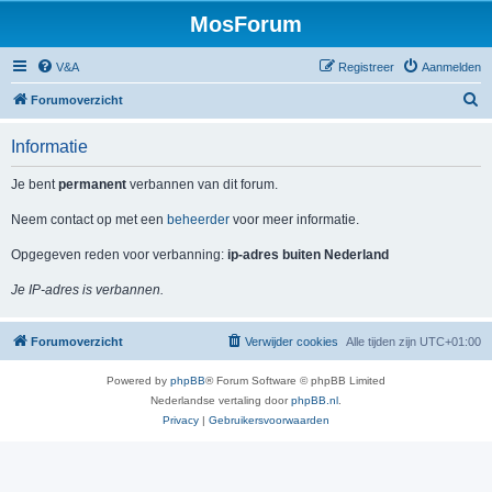
MosForum
V&A
Registreer
Aanmelden
Z
Forumoverzicht
o
Informatie
e
k
Je bent
permanent
verbannen van dit forum.
Neem contact op met een
beheerder
voor meer informatie.
Opgegeven reden voor verbanning:
ip-adres buiten Nederland
Je IP-adres is verbannen.
Forumoverzicht
Verwijder cookies
Alle tijden zijn
UTC+01:00
Powered by
phpBB
® Forum Software © phpBB Limited
Nederlandse vertaling door
phpBB.nl
.
Privacy
|
Gebruikersvoorwaarden