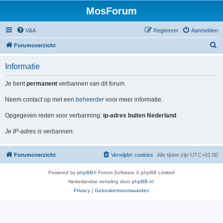
MosForum
V&A
Registreer
Aanmelden
Z
Forumoverzicht
o
Informatie
e
k
Je bent
permanent
verbannen van dit forum.
Neem contact op met een
beheerder
voor meer informatie.
Opgegeven reden voor verbanning:
ip-adres buiten Nederland
Je IP-adres is verbannen.
Forumoverzicht
Verwijder cookies
Alle tijden zijn
UTC+01:00
Powered by
phpBB
® Forum Software © phpBB Limited
Nederlandse vertaling door
phpBB.nl
.
Privacy
|
Gebruikersvoorwaarden