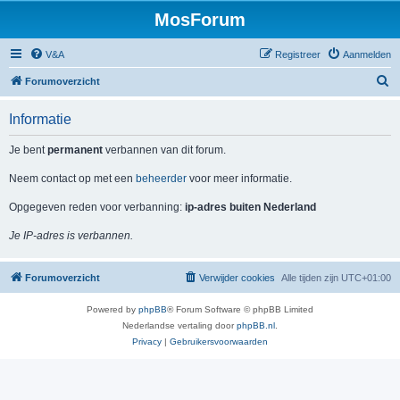
MosForum
V&A
Registreer
Aanmelden
Z
Forumoverzicht
o
Informatie
e
k
Je bent
permanent
verbannen van dit forum.
Neem contact op met een
beheerder
voor meer informatie.
Opgegeven reden voor verbanning:
ip-adres buiten Nederland
Je IP-adres is verbannen.
Forumoverzicht
Verwijder cookies
Alle tijden zijn
UTC+01:00
Powered by
phpBB
® Forum Software © phpBB Limited
Nederlandse vertaling door
phpBB.nl
.
Privacy
|
Gebruikersvoorwaarden