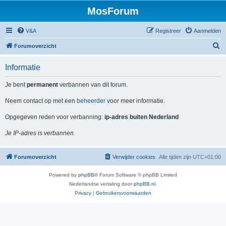
MosForum
V&A
Registreer
Aanmelden
Z
Forumoverzicht
o
Informatie
e
k
Je bent
permanent
verbannen van dit forum.
Neem contact op met een
beheerder
voor meer informatie.
Opgegeven reden voor verbanning:
ip-adres buiten Nederland
Je IP-adres is verbannen.
Forumoverzicht
Verwijder cookies
Alle tijden zijn
UTC+01:00
Powered by
phpBB
® Forum Software © phpBB Limited
Nederlandse vertaling door
phpBB.nl
.
Privacy
|
Gebruikersvoorwaarden