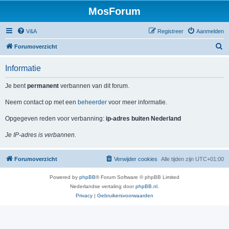
MosForum
V&A
Registreer
Aanmelden
Z
Forumoverzicht
o
Informatie
e
k
Je bent
permanent
verbannen van dit forum.
Neem contact op met een
beheerder
voor meer informatie.
Opgegeven reden voor verbanning:
ip-adres buiten Nederland
Je IP-adres is verbannen.
Forumoverzicht
Verwijder cookies
Alle tijden zijn
UTC+01:00
Powered by
phpBB
® Forum Software © phpBB Limited
Nederlandse vertaling door
phpBB.nl
.
Privacy
|
Gebruikersvoorwaarden