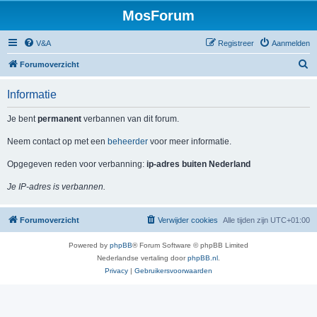
MosForum
V&A
Registreer
Aanmelden
Z
Forumoverzicht
o
Informatie
e
k
Je bent
permanent
verbannen van dit forum.
Neem contact op met een
beheerder
voor meer informatie.
Opgegeven reden voor verbanning:
ip-adres buiten Nederland
Je IP-adres is verbannen.
Forumoverzicht
Verwijder cookies
Alle tijden zijn
UTC+01:00
Powered by
phpBB
® Forum Software © phpBB Limited
Nederlandse vertaling door
phpBB.nl
.
Privacy
|
Gebruikersvoorwaarden