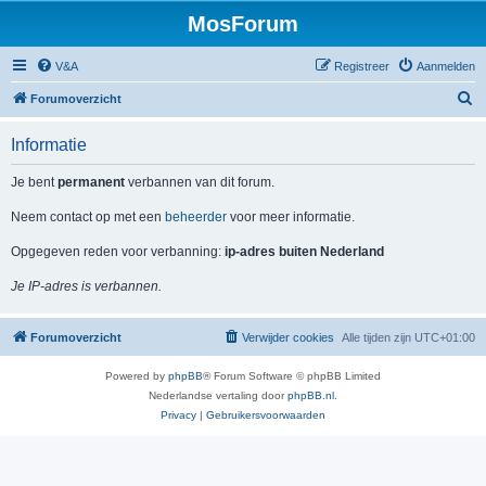
MosForum
V&A
Registreer
Aanmelden
Z
Forumoverzicht
o
Informatie
e
k
Je bent
permanent
verbannen van dit forum.
Neem contact op met een
beheerder
voor meer informatie.
Opgegeven reden voor verbanning:
ip-adres buiten Nederland
Je IP-adres is verbannen.
Forumoverzicht
Verwijder cookies
Alle tijden zijn
UTC+01:00
Powered by
phpBB
® Forum Software © phpBB Limited
Nederlandse vertaling door
phpBB.nl
.
Privacy
|
Gebruikersvoorwaarden