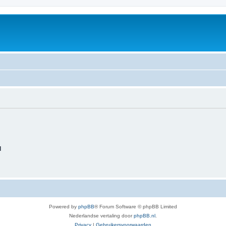
d
Powered by
phpBB
® Forum Software © phpBB Limited
Nederlandse vertaling door
phpBB.nl
.
Privacy
|
Gebruikersvoorwaarden