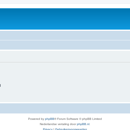
d
Powered by
phpBB
® Forum Software © phpBB Limited
Nederlandse vertaling door
phpBB.nl
.
Privacy
|
Gebruikersvoorwaarden