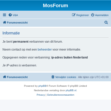
MosForum
V&A
Registreer
Aanmelden
Z
Forumoverzicht
o
Informatie
e
k
Je bent
permanent
verbannen van dit forum.
Neem contact op met een
beheerder
voor meer informatie.
Opgegeven reden voor verbanning:
ip-adres buiten Nederland
Je IP-adres is verbannen.
Forumoverzicht
Verwijder cookies
Alle tijden zijn
UTC+01:00
Powered by
phpBB
® Forum Software © phpBB Limited
Nederlandse vertaling door
phpBB.nl
.
Privacy
|
Gebruikersvoorwaarden