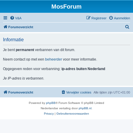
MosForum
V&A
Registreer
Aanmelden
Z
Forumoverzicht
o
Informatie
e
k
Je bent
permanent
verbannen van dit forum.
Neem contact op met een
beheerder
voor meer informatie.
Opgegeven reden voor verbanning:
ip-adres buiten Nederland
Je IP-adres is verbannen.
Forumoverzicht
Verwijder cookies
Alle tijden zijn
UTC+01:00
Powered by
phpBB
® Forum Software © phpBB Limited
Nederlandse vertaling door
phpBB.nl
.
Privacy
|
Gebruikersvoorwaarden