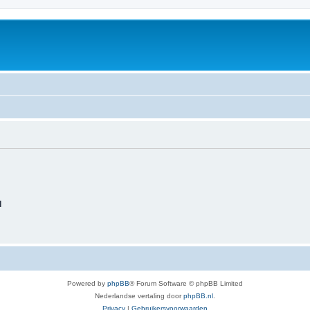
d
Powered by
phpBB
® Forum Software © phpBB Limited
Nederlandse vertaling door
phpBB.nl
.
Privacy
|
Gebruikersvoorwaarden