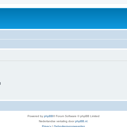
d
Powered by
phpBB
® Forum Software © phpBB Limited
Nederlandse vertaling door
phpBB.nl
.
Privacy
|
Gebruikersvoorwaarden