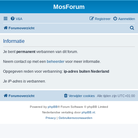
MosForum
V&A
Registreer
Aanmelden
Z
Forumoverzicht
o
Informatie
e
k
Je bent
permanent
verbannen van dit forum.
Neem contact op met een
beheerder
voor meer informatie.
Opgegeven reden voor verbanning:
ip-adres buiten Nederland
Je IP-adres is verbannen.
Forumoverzicht
Verwijder cookies
Alle tijden zijn
UTC+01:00
Powered by
phpBB
® Forum Software © phpBB Limited
Nederlandse vertaling door
phpBB.nl
.
Privacy
|
Gebruikersvoorwaarden