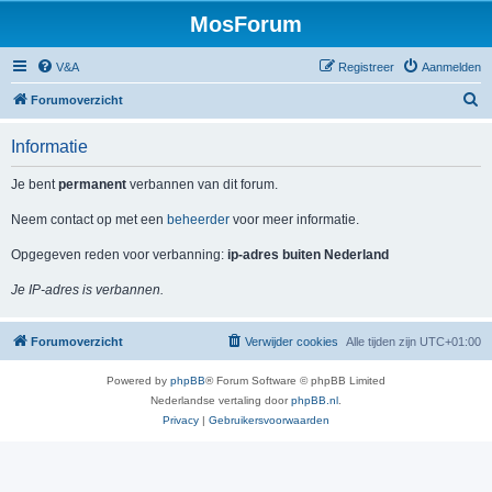
MosForum
V&A
Registreer
Aanmelden
Z
Forumoverzicht
o
Informatie
e
k
Je bent
permanent
verbannen van dit forum.
Neem contact op met een
beheerder
voor meer informatie.
Opgegeven reden voor verbanning:
ip-adres buiten Nederland
Je IP-adres is verbannen.
Forumoverzicht
Verwijder cookies
Alle tijden zijn
UTC+01:00
Powered by
phpBB
® Forum Software © phpBB Limited
Nederlandse vertaling door
phpBB.nl
.
Privacy
|
Gebruikersvoorwaarden