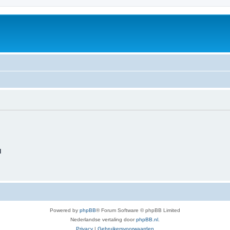
d
Powered by
phpBB
® Forum Software © phpBB Limited
Nederlandse vertaling door
phpBB.nl
.
Privacy
|
Gebruikersvoorwaarden