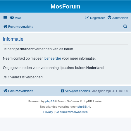
MosForum
V&A
Registreer
Aanmelden
Z
Forumoverzicht
o
Informatie
e
k
Je bent
permanent
verbannen van dit forum.
Neem contact op met een
beheerder
voor meer informatie.
Opgegeven reden voor verbanning:
ip-adres buiten Nederland
Je IP-adres is verbannen.
Forumoverzicht
Verwijder cookies
Alle tijden zijn
UTC+01:00
Powered by
phpBB
® Forum Software © phpBB Limited
Nederlandse vertaling door
phpBB.nl
.
Privacy
|
Gebruikersvoorwaarden