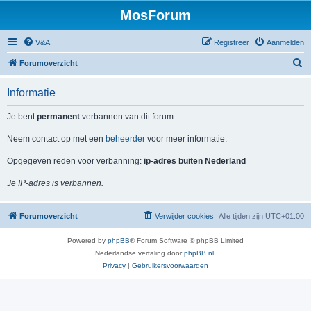
MosForum
V&A
Registreer
Aanmelden
Z
Forumoverzicht
o
Informatie
e
k
Je bent
permanent
verbannen van dit forum.
Neem contact op met een
beheerder
voor meer informatie.
Opgegeven reden voor verbanning:
ip-adres buiten Nederland
Je IP-adres is verbannen.
Forumoverzicht
Verwijder cookies
Alle tijden zijn
UTC+01:00
Powered by
phpBB
® Forum Software © phpBB Limited
Nederlandse vertaling door
phpBB.nl
.
Privacy
|
Gebruikersvoorwaarden