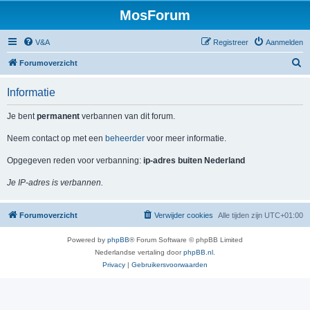
MosForum
V&A
Registreer
Aanmelden
Z
Forumoverzicht
o
Informatie
e
k
Je bent
permanent
verbannen van dit forum.
Neem contact op met een
beheerder
voor meer informatie.
Opgegeven reden voor verbanning:
ip-adres buiten Nederland
Je IP-adres is verbannen.
Forumoverzicht
Verwijder cookies
Alle tijden zijn
UTC+01:00
Powered by
phpBB
® Forum Software © phpBB Limited
Nederlandse vertaling door
phpBB.nl
.
Privacy
|
Gebruikersvoorwaarden