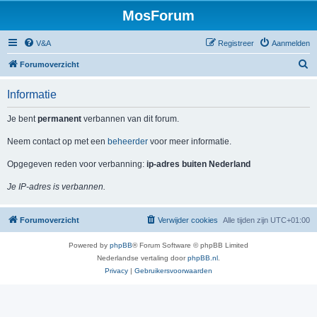
MosForum
V&A
Registreer
Aanmelden
Z
Forumoverzicht
o
Informatie
e
k
Je bent
permanent
verbannen van dit forum.
Neem contact op met een
beheerder
voor meer informatie.
Opgegeven reden voor verbanning:
ip-adres buiten Nederland
Je IP-adres is verbannen.
Forumoverzicht
Verwijder cookies
Alle tijden zijn
UTC+01:00
Powered by
phpBB
® Forum Software © phpBB Limited
Nederlandse vertaling door
phpBB.nl
.
Privacy
|
Gebruikersvoorwaarden