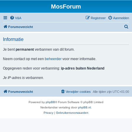
MosForum
V&A
Registreer
Aanmelden
Z
Forumoverzicht
o
Informatie
e
k
Je bent
permanent
verbannen van dit forum.
Neem contact op met een
beheerder
voor meer informatie.
Opgegeven reden voor verbanning:
ip-adres buiten Nederland
Je IP-adres is verbannen.
Forumoverzicht
Verwijder cookies
Alle tijden zijn
UTC+01:00
Powered by
phpBB
® Forum Software © phpBB Limited
Nederlandse vertaling door
phpBB.nl
.
Privacy
|
Gebruikersvoorwaarden