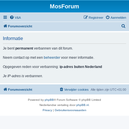
MosForum
V&A
Registreer
Aanmelden
Z
Forumoverzicht
o
Informatie
e
k
Je bent
permanent
verbannen van dit forum.
Neem contact op met een
beheerder
voor meer informatie.
Opgegeven reden voor verbanning:
ip-adres buiten Nederland
Je IP-adres is verbannen.
Forumoverzicht
Verwijder cookies
Alle tijden zijn
UTC+01:00
Powered by
phpBB
® Forum Software © phpBB Limited
Nederlandse vertaling door
phpBB.nl
.
Privacy
|
Gebruikersvoorwaarden