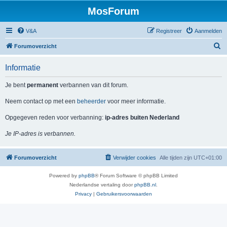
MosForum
V&A
Registreer
Aanmelden
Z
Forumoverzicht
o
Informatie
e
k
Je bent
permanent
verbannen van dit forum.
Neem contact op met een
beheerder
voor meer informatie.
Opgegeven reden voor verbanning:
ip-adres buiten Nederland
Je IP-adres is verbannen.
Forumoverzicht
Verwijder cookies
Alle tijden zijn
UTC+01:00
Powered by
phpBB
® Forum Software © phpBB Limited
Nederlandse vertaling door
phpBB.nl
.
Privacy
|
Gebruikersvoorwaarden