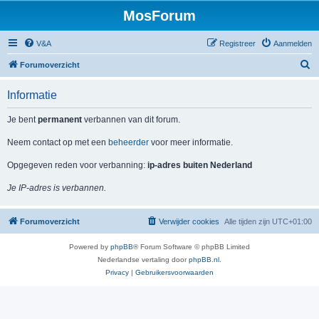
MosForum
V&A
Registreer
Aanmelden
Z
Forumoverzicht
o
Informatie
e
k
Je bent
permanent
verbannen van dit forum.
Neem contact op met een
beheerder
voor meer informatie.
Opgegeven reden voor verbanning:
ip-adres buiten Nederland
Je IP-adres is verbannen.
Forumoverzicht
Verwijder cookies
Alle tijden zijn
UTC+01:00
Powered by
phpBB
® Forum Software © phpBB Limited
Nederlandse vertaling door
phpBB.nl
.
Privacy
|
Gebruikersvoorwaarden