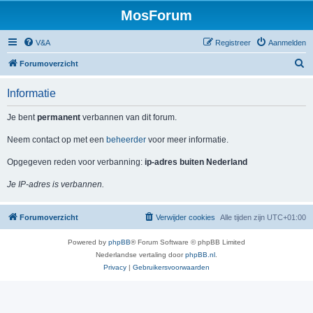
MosForum
V&A
Registreer
Aanmelden
Z
Forumoverzicht
o
Informatie
e
k
Je bent
permanent
verbannen van dit forum.
Neem contact op met een
beheerder
voor meer informatie.
Opgegeven reden voor verbanning:
ip-adres buiten Nederland
Je IP-adres is verbannen.
Forumoverzicht
Verwijder cookies
Alle tijden zijn
UTC+01:00
Powered by
phpBB
® Forum Software © phpBB Limited
Nederlandse vertaling door
phpBB.nl
.
Privacy
|
Gebruikersvoorwaarden