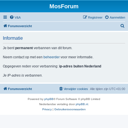
MosForum
V&A
Registreer
Aanmelden
Z
Forumoverzicht
o
Informatie
e
k
Je bent
permanent
verbannen van dit forum.
Neem contact op met een
beheerder
voor meer informatie.
Opgegeven reden voor verbanning:
ip-adres buiten Nederland
Je IP-adres is verbannen.
Forumoverzicht
Verwijder cookies
Alle tijden zijn
UTC+01:00
Powered by
phpBB
® Forum Software © phpBB Limited
Nederlandse vertaling door
phpBB.nl
.
Privacy
|
Gebruikersvoorwaarden