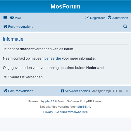
MosForum
V&A
Registreer
Aanmelden
Z
Forumoverzicht
o
Informatie
e
k
Je bent
permanent
verbannen van dit forum.
Neem contact op met een
beheerder
voor meer informatie.
Opgegeven reden voor verbanning:
ip-adres buiten Nederland
Je IP-adres is verbannen.
Forumoverzicht
Verwijder cookies
Alle tijden zijn
UTC+01:00
Powered by
phpBB
® Forum Software © phpBB Limited
Nederlandse vertaling door
phpBB.nl
.
Privacy
|
Gebruikersvoorwaarden