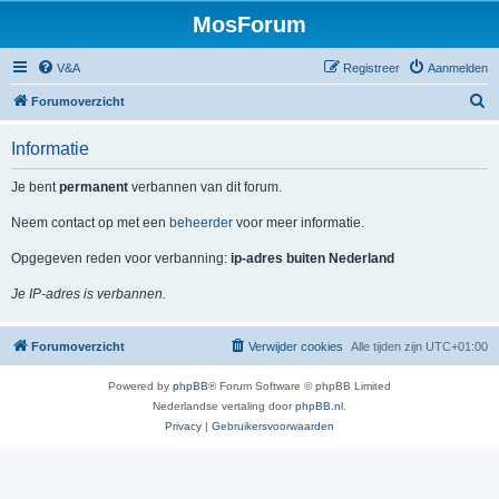
MosForum
V&A
Registreer
Aanmelden
Z
Forumoverzicht
o
Informatie
e
k
Je bent
permanent
verbannen van dit forum.
Neem contact op met een
beheerder
voor meer informatie.
Opgegeven reden voor verbanning:
ip-adres buiten Nederland
Je IP-adres is verbannen.
Forumoverzicht
Verwijder cookies
Alle tijden zijn
UTC+01:00
Powered by
phpBB
® Forum Software © phpBB Limited
Nederlandse vertaling door
phpBB.nl
.
Privacy
|
Gebruikersvoorwaarden