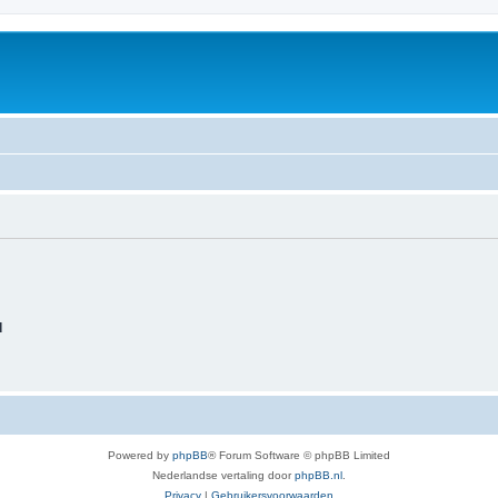
d
Powered by
phpBB
® Forum Software © phpBB Limited
Nederlandse vertaling door
phpBB.nl
.
Privacy
|
Gebruikersvoorwaarden