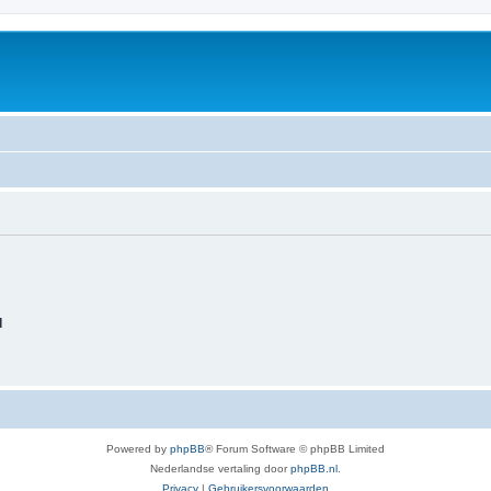
d
Powered by
phpBB
® Forum Software © phpBB Limited
Nederlandse vertaling door
phpBB.nl
.
Privacy
|
Gebruikersvoorwaarden