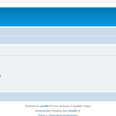
d
Powered by
phpBB
® Forum Software © phpBB Limited
Nederlandse vertaling door
phpBB.nl
.
Privacy
|
Gebruikersvoorwaarden