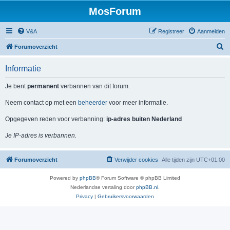
MosForum
V&A
Registreer
Aanmelden
Z
Forumoverzicht
o
Informatie
e
k
Je bent
permanent
verbannen van dit forum.
Neem contact op met een
beheerder
voor meer informatie.
Opgegeven reden voor verbanning:
ip-adres buiten Nederland
Je IP-adres is verbannen.
Forumoverzicht
Verwijder cookies
Alle tijden zijn
UTC+01:00
Powered by
phpBB
® Forum Software © phpBB Limited
Nederlandse vertaling door
phpBB.nl
.
Privacy
|
Gebruikersvoorwaarden