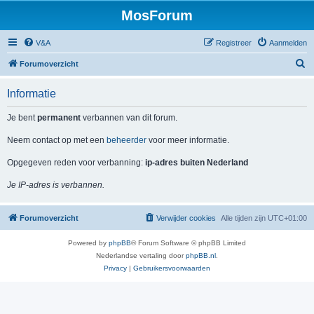
MosForum
V&A
Registreer
Aanmelden
Z
Forumoverzicht
o
Informatie
e
k
Je bent
permanent
verbannen van dit forum.
Neem contact op met een
beheerder
voor meer informatie.
Opgegeven reden voor verbanning:
ip-adres buiten Nederland
Je IP-adres is verbannen.
Forumoverzicht
Verwijder cookies
Alle tijden zijn
UTC+01:00
Powered by
phpBB
® Forum Software © phpBB Limited
Nederlandse vertaling door
phpBB.nl
.
Privacy
|
Gebruikersvoorwaarden