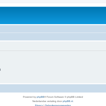
d
Powered by
phpBB
® Forum Software © phpBB Limited
Nederlandse vertaling door
phpBB.nl
.
Privacy
|
Gebruikersvoorwaarden