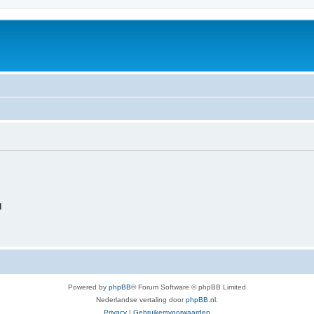
d
Powered by
phpBB
® Forum Software © phpBB Limited
Nederlandse vertaling door
phpBB.nl
.
Privacy
|
Gebruikersvoorwaarden