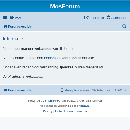
MosForum
V&A
Registreer
Aanmelden
Z
Forumoverzicht
o
Informatie
e
k
Je bent
permanent
verbannen van dit forum.
Neem contact op met een
beheerder
voor meer informatie.
Opgegeven reden voor verbanning:
ip-adres buiten Nederland
Je IP-adres is verbannen.
Forumoverzicht
Verwijder cookies
Alle tijden zijn
UTC+01:00
Powered by
phpBB
® Forum Software © phpBB Limited
Nederlandse vertaling door
phpBB.nl
.
Privacy
|
Gebruikersvoorwaarden