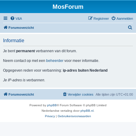
MosForum
V&A
Registreer
Aanmelden
Z
Forumoverzicht
o
Informatie
e
k
Je bent
permanent
verbannen van dit forum.
Neem contact op met een
beheerder
voor meer informatie.
Opgegeven reden voor verbanning:
ip-adres buiten Nederland
Je IP-adres is verbannen.
Forumoverzicht
Verwijder cookies
Alle tijden zijn
UTC+01:00
Powered by
phpBB
® Forum Software © phpBB Limited
Nederlandse vertaling door
phpBB.nl
.
Privacy
|
Gebruikersvoorwaarden