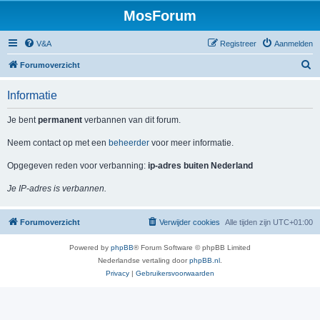
MosForum
V&A
Registreer
Aanmelden
Z
Forumoverzicht
o
Informatie
e
k
Je bent
permanent
verbannen van dit forum.
Neem contact op met een
beheerder
voor meer informatie.
Opgegeven reden voor verbanning:
ip-adres buiten Nederland
Je IP-adres is verbannen.
Forumoverzicht
Verwijder cookies
Alle tijden zijn
UTC+01:00
Powered by
phpBB
® Forum Software © phpBB Limited
Nederlandse vertaling door
phpBB.nl
.
Privacy
|
Gebruikersvoorwaarden