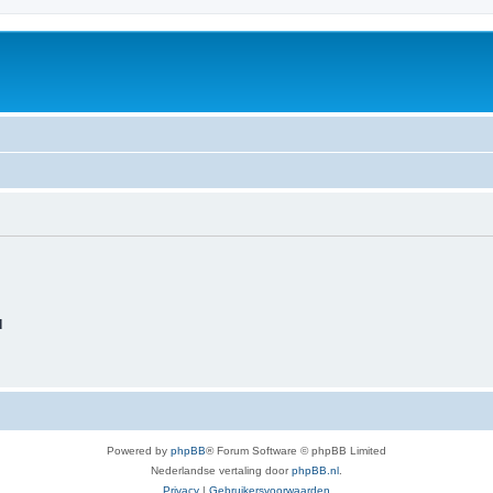
d
Powered by
phpBB
® Forum Software © phpBB Limited
Nederlandse vertaling door
phpBB.nl
.
Privacy
|
Gebruikersvoorwaarden