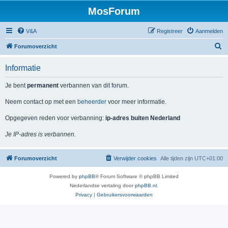
MosForum
V&A
Registreer
Aanmelden
Z
Forumoverzicht
o
Informatie
e
k
Je bent
permanent
verbannen van dit forum.
Neem contact op met een
beheerder
voor meer informatie.
Opgegeven reden voor verbanning:
ip-adres buiten Nederland
Je IP-adres is verbannen.
Forumoverzicht
Verwijder cookies
Alle tijden zijn
UTC+01:00
Powered by
phpBB
® Forum Software © phpBB Limited
Nederlandse vertaling door
phpBB.nl
.
Privacy
|
Gebruikersvoorwaarden