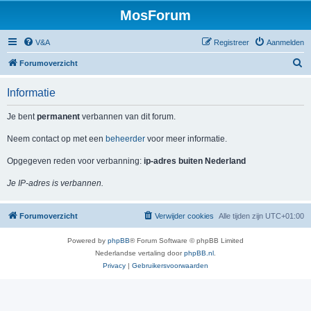
MosForum
V&A
Registreer
Aanmelden
Z
Forumoverzicht
o
Informatie
e
k
Je bent
permanent
verbannen van dit forum.
Neem contact op met een
beheerder
voor meer informatie.
Opgegeven reden voor verbanning:
ip-adres buiten Nederland
Je IP-adres is verbannen.
Forumoverzicht
Verwijder cookies
Alle tijden zijn
UTC+01:00
Powered by
phpBB
® Forum Software © phpBB Limited
Nederlandse vertaling door
phpBB.nl
.
Privacy
|
Gebruikersvoorwaarden