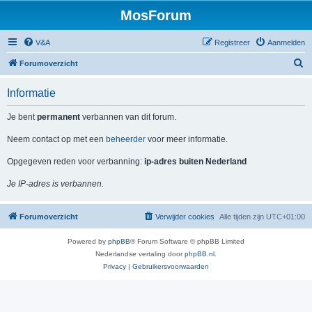
MosForum
V&A
Registreer
Aanmelden
Z
Forumoverzicht
o
Informatie
e
k
Je bent
permanent
verbannen van dit forum.
Neem contact op met een
beheerder
voor meer informatie.
Opgegeven reden voor verbanning:
ip-adres buiten Nederland
Je IP-adres is verbannen.
Forumoverzicht
Verwijder cookies
Alle tijden zijn
UTC+01:00
Powered by
phpBB
® Forum Software © phpBB Limited
Nederlandse vertaling door
phpBB.nl
.
Privacy
|
Gebruikersvoorwaarden