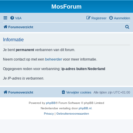
MosForum
V&A
Registreer
Aanmelden
Z
Forumoverzicht
o
Informatie
e
k
Je bent
permanent
verbannen van dit forum.
Neem contact op met een
beheerder
voor meer informatie.
Opgegeven reden voor verbanning:
ip-adres buiten Nederland
Je IP-adres is verbannen.
Forumoverzicht
Verwijder cookies
Alle tijden zijn
UTC+01:00
Powered by
phpBB
® Forum Software © phpBB Limited
Nederlandse vertaling door
phpBB.nl
.
Privacy
|
Gebruikersvoorwaarden